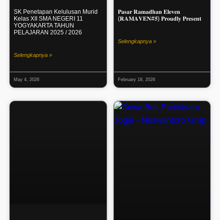
SK Penetapan Kelulusan Murid
𝐏𝐚𝐬𝐚𝐫 𝐑𝐚𝐦𝐚𝐝𝐡𝐚𝐧 𝐄𝐥𝐞𝐯𝐞𝐧
Kelas XII SMA NEGERI 11
(𝐑𝐀𝐌𝐀𝐕𝐄𝐍#𝟓) 𝐏𝐫𝐨𝐮𝐝𝐥𝐲 𝐏𝐫𝐞𝐬𝐞𝐧𝐭
YOGYAKARTA TAHUN
PELAJARAN 2025 / 2026
Selengkapnya »
Selengkapnya »
May 4, 2026
February 18, 2026