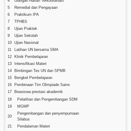
4
Ulangan Harian Terkoordinasi
5
Remedial dan Pengayaan
6
Praktikum IPA
7
TPHBS
8
Ujian Praktek
9
Ujian Sekolah
10
Ujian Nasional
11
Latihan UN bersama SMA
12
Klinik Pembelajaran
13
Intensifikasi Materi
14
Bimbingan Tes UN dan SPMB
15
Bengkel Pembelajaran
16
Pembinaan Tim Olimpiade Sains
17
Beasiswa prestasi akademik
18
Pelatihan dan Pengembangan SDM
19
MGMP
Pengembangan dan penyempurnaan
20
Silabus
21
Pendalaman Materi