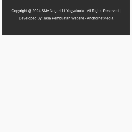
Copyright @ 2024 SMA Negeri 11 Yogyakarta - All Rights Reserved |
Developed By:
Jasa Pembuatan Website - AnchornetMedia