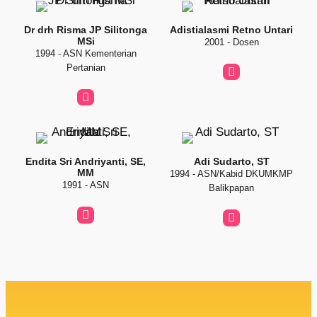
Dr drh Risma JP Silitonga
Adistialasmi Retno Untari
MSi
2001 - Dosen
1994 - ASN Kementerian
Pertanian
Endita Sri Andriyanti, SE,
Adi Sudarto, ST
MM
1994 - ASN/Kabid DKUMKMP
1991 - ASN
Balikpapan