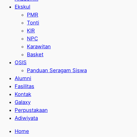
Ekskul
PMR
Tonti
KIR
NPC
Karawitan
Basket
OSIS
Panduan Seragam Siswa
Alumni
Fasilitas
Kontak
Galaxy
Perpustakaan
Adiwiyata
Home