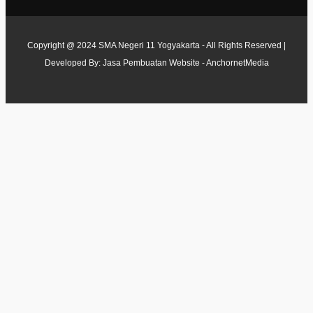
Copyright @ 2024 SMA Negeri 11 Yogyakarta - All Rights Reserved |
Developed By:
Jasa Pembuatan Website - AnchornetMedia