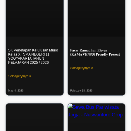
SK Penetapan Kelulusan Murid
𝐏𝐚𝐬𝐚𝐫 𝐑𝐚𝐦𝐚𝐝𝐡𝐚𝐧 𝐄𝐥𝐞𝐯𝐞𝐧
Kelas XII SMA NEGERI 11
(𝐑𝐀𝐌𝐀𝐕𝐄𝐍#𝟓) 𝐏𝐫𝐨𝐮𝐝𝐥𝐲 𝐏𝐫𝐞𝐬𝐞𝐧𝐭
YOGYAKARTA TAHUN
PELAJARAN 2025 / 2026
Selengkapnya »
Selengkapnya »
May 4, 2026
February 18, 2026