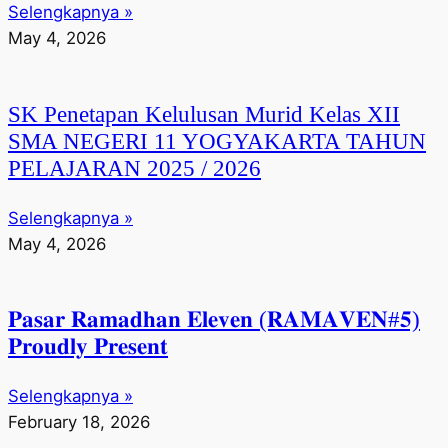
Selengkapnya »
May 4, 2026
SK Penetapan Kelulusan Murid Kelas XII
SMA NEGERI 11 YOGYAKARTA TAHUN
PELAJARAN 2025 / 2026
Selengkapnya »
May 4, 2026
𝐏𝐚𝐬𝐚𝐫 𝐑𝐚𝐦𝐚𝐝𝐡𝐚𝐧 𝐄𝐥𝐞𝐯𝐞𝐧 (𝐑𝐀𝐌𝐀𝐕𝐄𝐍#𝟓)
𝐏𝐫𝐨𝐮𝐝𝐥𝐲 𝐏𝐫𝐞𝐬𝐞𝐧𝐭
Selengkapnya »
February 18, 2026