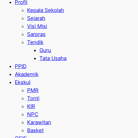
Profil
Kepala Sekolah
Sejarah
Visi Misi
Sarpras
Tendik
Guru
Tata Usaha
PPID
Akademik
Ekskul
PMR
Tonti
KIR
NPC
Karawitan
Basket