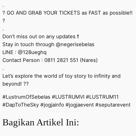
.
? GO AND GRAB YOUR TICKETS as FAST as possible!!
?
.
Don’t miss out on any updates ❗
Stay in touch through @negerisebelas
LINE : @128ueghq
Contact Person : 0811 2821 551 (Nares)
.
Let’s explore the world of toy story to infinity and
beyond! ??
#LustrumOfSebelas #LUSTRUMVI #LUSTRUM11
#DapToTheSky #jogjainfo #jogjaevent #seputarevent
Bagikan Artikel Ini: