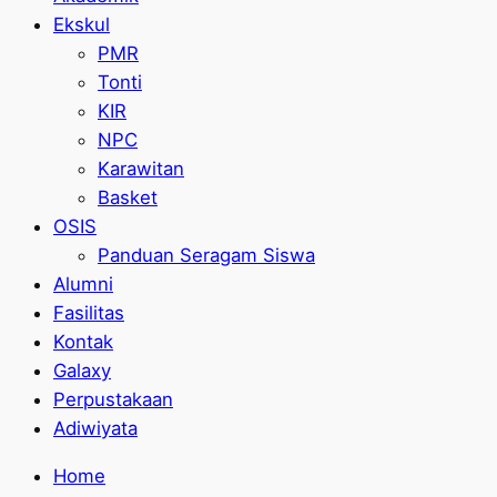
Ekskul
PMR
Tonti
KIR
NPC
Karawitan
Basket
OSIS
Panduan Seragam Siswa
Alumni
Fasilitas
Kontak
Galaxy
Perpustakaan
Adiwiyata
Home