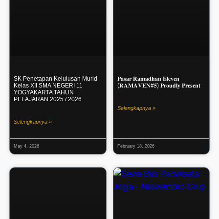
SK Penetapan Kelulusan Murid
𝐏𝐚𝐬𝐚𝐫 𝐑𝐚𝐦𝐚𝐝𝐡𝐚𝐧 𝐄𝐥𝐞𝐯𝐞𝐧
Kelas XII SMA NEGERI 11
(𝐑𝐀𝐌𝐀𝐕𝐄𝐍#𝟓) 𝐏𝐫𝐨𝐮𝐝𝐥𝐲 𝐏𝐫𝐞𝐬𝐞𝐧𝐭
YOGYAKARTA TAHUN
PELAJARAN 2025 / 2026
Selengkapnya »
Selengkapnya »
May 4, 2026
February 18, 2026