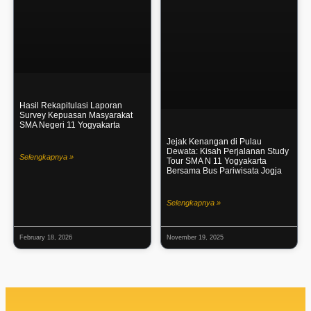
Hasil Rekapitulasi Laporan
Survey Kepuasan Masyarakat
SMA Negeri 11 Yogyakarta
Jejak Kenangan di Pulau
Dewata: Kisah Perjalanan Study
Selengkapnya »
Tour SMA N 11 Yogyakarta
Bersama Bus Pariwisata Jogja
Selengkapnya »
February 18, 2026
November 19, 2025