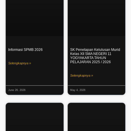
Informasi SPMB 2026
SK Penetapan Kelulusan Murid
Kelas XII SMA NEGERI 11
YOGYAKARTA TAHUN
PELAJARAN 2025 / 2026
Selengkapnya »
Selengkapnya »
June 26, 2026
May 4, 2026