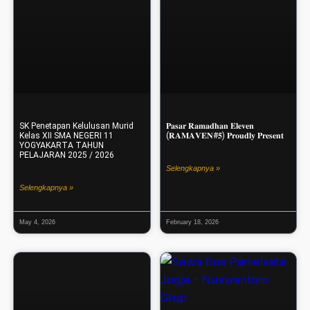
SK Penetapan Kelulusan Murid
𝐏𝐚𝐬𝐚𝐫 𝐑𝐚𝐦𝐚𝐝𝐡𝐚𝐧 𝐄𝐥𝐞𝐯𝐞𝐧
Kelas XII SMA NEGERI 11
(𝐑𝐀𝐌𝐀𝐕𝐄𝐍#𝟓) 𝐏𝐫𝐨𝐮𝐝𝐥𝐲 𝐏𝐫𝐞𝐬𝐞𝐧𝐭
YOGYAKARTA TAHUN
PELAJARAN 2025 / 2026
Selengkapnya »
Selengkapnya »
May 4, 2026
February 18, 2026