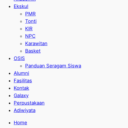
Ekskul
PMR
Tonti
KIR
NPC
Karawitan
Basket
OSIS
Panduan Seragam Siswa
Alumni
Fasilitas
Kontak
Galaxy
Perpustakaan
Adiwiyata
Home