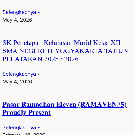
Selengkapnya »
May 4, 2026
SK Penetapan Kelulusan Murid Kelas XII
SMA NEGERI 11 YOGYAKARTA TAHUN
PELAJARAN 2025 / 2026
Selengkapnya »
May 4, 2026
𝐏𝐚𝐬𝐚𝐫 𝐑𝐚𝐦𝐚𝐝𝐡𝐚𝐧 𝐄𝐥𝐞𝐯𝐞𝐧 (𝐑𝐀𝐌𝐀𝐕𝐄𝐍#𝟓)
𝐏𝐫𝐨𝐮𝐝𝐥𝐲 𝐏𝐫𝐞𝐬𝐞𝐧𝐭
Selengkapnya »