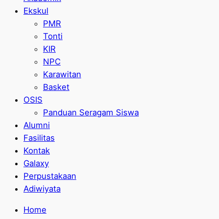
Ekskul
PMR
Tonti
KIR
NPC
Karawitan
Basket
OSIS
Panduan Seragam Siswa
Alumni
Fasilitas
Kontak
Galaxy
Perpustakaan
Adiwiyata
Home