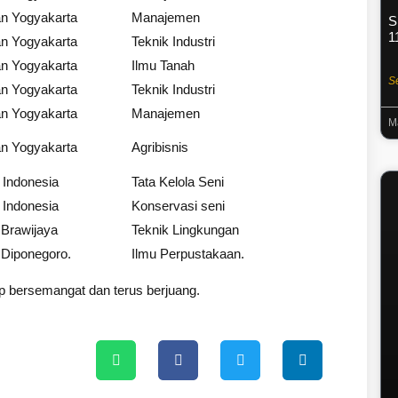
n Yogyakarta
Manajemen
S
1
n Yogyakarta
Teknik Industri
n Yogyakarta
Ilmu Tanah
S
n Yogyakarta
Teknik Industri
n Yogyakarta
Manajemen
M
n Yogyakarta
Agribisnis
i Indonesia
Tata Kelola Seni
i Indonesia
Konservasi seni
 Brawijaya
Teknik Lingkungan
 Diponegoro.
Ilmu Perpustakaan.
ap bersemangat dan terus berjuang.