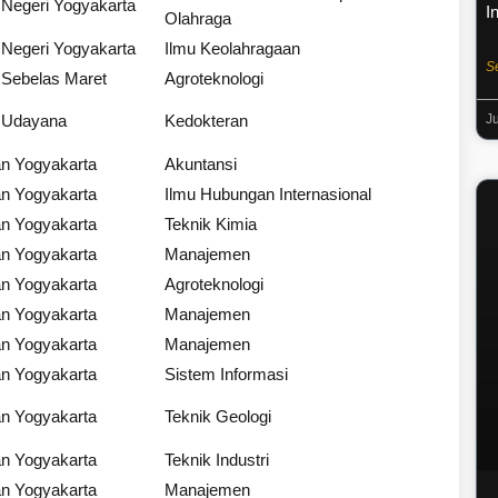
 Negeri Yogyakarta
I
Olahraga
 Negeri Yogyakarta
Ilmu Keolahragaan
S
 Sebelas Maret
Agroteknologi
s Udayana
Kedokteran
J
n Yogyakarta
Akuntansi
n Yogyakarta
Ilmu Hubungan Internasional
n Yogyakarta
Teknik Kimia
n Yogyakarta
Manajemen
n Yogyakarta
Agroteknologi
n Yogyakarta
Manajemen
n Yogyakarta
Manajemen
n Yogyakarta
Sistem Informasi
n Yogyakarta
Teknik Geologi
n Yogyakarta
Teknik Industri
n Yogyakarta
Manajemen