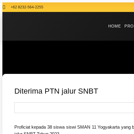
+62 8232-564-2255
HOME
PRO
Diterima PTN jalur SNBT
Proficiat kepada 38 siswa siswi SMAN 11 Yogyakarta yang be
jalur SNBT Tahun 2023.