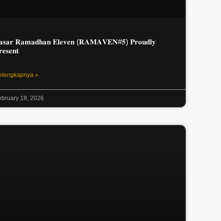
𝐚𝐬𝐚𝐫 𝐑𝐚𝐦𝐚𝐝𝐡𝐚𝐧 𝐄𝐥𝐞𝐯𝐞𝐧 (𝐑𝐀𝐌𝐀𝐕𝐄𝐍#𝟓) 𝐏𝐫𝐨𝐮𝐝𝐥𝐲
𝐞𝐬𝐞𝐧𝐭
elengkapnya »
ebruary 18, 2026