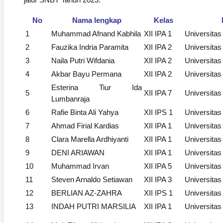
No
Nama lengkap
Kelas
1
Muhammad Afnand Kabhila
XII IPA 1
Universita
2
Fauzika Indria Paramita
XII IPA 2
Universita
3
Naila Putri Wifdania
XII IPA 2
Universita
4
Akbar Bayu Permana
XII IPA 2
Universita
Esterina Tiur Ida
5
XII IPA 7
Universita
Lumbanraja
6
Rafie Binta Ali Yahya
XII IPS 1
Universita
7
Ahmad Firial Kardias
XII IPA 1
Universitas
8
Clara Marella Ardhiyanti
XII IPA 1
Universitas
9
DENI ARIAWAN
XII IPA 1
Universitas 
10
Muhammad Irvan
XII IPA 5
Universitas
11
Steven Arnaldo Setiawan
XII IPA 3
Universitas
12
BERLIAN AZ-ZAHRA
XII IPS 1
Universitas
13
INDAH PUTRI MARSILIA
XII IPA 1
Universitas