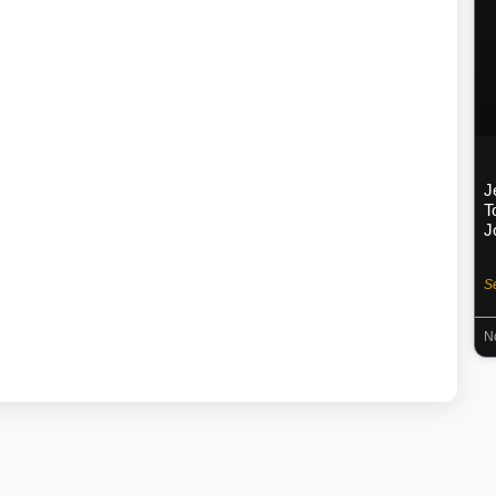
J
T
J
S
N