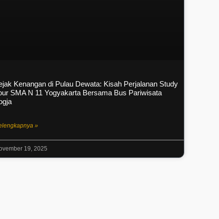
ejak Kenangan di Pulau Dewata: Kisah Perjalanan Study
our SMA N 11 Yogyakarta Bersama Bus Pariwisata
ogja
elengkapnya »
ovember 19, 2025