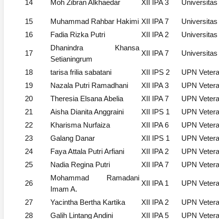
14
Moh Zibran Alkhaedar
XII IPA 3
Universitas
15
Muhammad Rahbar Hakimi
XII IPA 7
Universitas
16
Fadia Rizka Putri
XII IPA 2
Universitas
Dhanindra Khansa
17
XII IPA 7
Universita
Setianingrum
18
tarisa frilia sabatani
XII IPS 2
UPN Vetera
19
Nazala Putri Ramadhani
XII IPA 3
UPN Vetera
20
Theresia Elsana Abelia
XII IPA 7
UPN Vetera
21
Aisha Dianita Anggraini
XII IPS 1
UPN Vetera
22
Kharisma Nurfaiza
XII IPA 6
UPN Vetera
23
Galang Danar
XII IPS 1
UPN Vetera
24
Faya Attala Putri Arfiani
XII IPA 2
UPN Vetera
25
Nadia Regina Putri
XII IPA 7
UPN Vetera
Mohammad Ramadani
26
XII IPA 1
UPN Vetera
Imam A.
27
Yacintha Bertha Kartika
XII IPA 2
UPN Vetera
28
Galih Lintang Andini
XII IPA 5
UPN Vetera