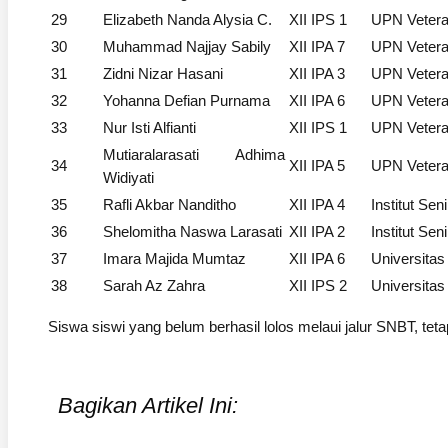
29
Elizabeth Nanda Alysia C.
XII IPS 1
UPN Vetera
30
Muhammad Najjay Sabily
XII IPA 7
UPN Vetera
31
Zidni Nizar Hasani
XII IPA 3
UPN Vetera
32
Yohanna Defian Purnama
XII IPA 6
UPN Vetera
33
Nur Isti Alfianti
XII IPS 1
UPN Vetera
Mutiaralarasati Adhima
34
XII IPA 5
UPN Vetera
Widiyati
35
Rafli Akbar Nanditho
XII IPA 4
Institut Sen
36
Shelomitha Naswa Larasati
XII IPA 2
Institut Sen
37
Imara Majida Mumtaz
XII IPA 6
Universitas
38
Sarah Az Zahra
XII IPS 2
Universitas
Siswa siswi yang belum berhasil lolos melaui jalur SNBT, tet
Bagikan Artikel Ini: