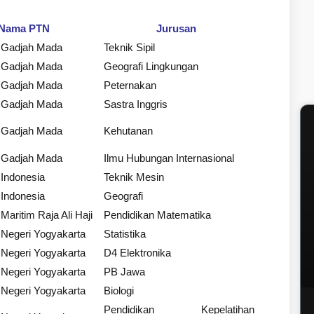
Nama PTN
Jurusan
s Gadjah Mada
Teknik Sipil
s Gadjah Mada
Geografi Lingkungan
s Gadjah Mada
Peternakan
s Gadjah Mada
Sastra Inggris
s Gadjah Mada
Kehutanan
s Gadjah Mada
Ilmu Hubungan Internasional
 Indonesia
Teknik Mesin
 Indonesia
Geografi
Maritim Raja Ali Haji
Pendidikan Matematika
 Negeri Yogyakarta
Statistika
 Negeri Yogyakarta
D4 Elektronika
 Negeri Yogyakarta
PB Jawa
 Negeri Yogyakarta
Biologi
Pendidikan Kepelatihan