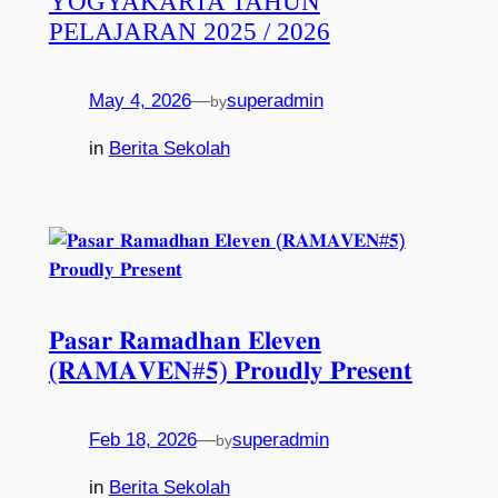
YOGYAKARTA TAHUN
PELAJARAN 2025 / 2026
May 4, 2026
—
superadmin
by
in
Berita Sekolah
𝐏𝐚𝐬𝐚𝐫 𝐑𝐚𝐦𝐚𝐝𝐡𝐚𝐧 𝐄𝐥𝐞𝐯𝐞𝐧
(𝐑𝐀𝐌𝐀𝐕𝐄𝐍#𝟓) 𝐏𝐫𝐨𝐮𝐝𝐥𝐲 𝐏𝐫𝐞𝐬𝐞𝐧𝐭
Feb 18, 2026
—
superadmin
by
in
Berita Sekolah