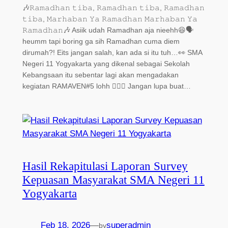
🎶𝚁𝚊𝚖𝚊𝚍𝚑𝚊𝚗 𝚝𝚒𝚋𝚊, 𝚁𝚊𝚖𝚊𝚍𝚑𝚊𝚗 𝚝𝚒𝚋𝚊, 𝚁𝚊𝚖𝚊𝚍𝚑𝚊𝚗
𝚝𝚒𝚋𝚊, 𝙼𝚊𝚛𝚑𝚊𝚋𝚊𝚗 𝚈𝚊 𝚁𝚊𝚖𝚊𝚍𝚑𝚊𝚗 𝙼𝚊𝚛𝚑𝚊𝚋𝚊𝚗 𝚈𝚊
𝚁𝚊𝚖𝚊𝚍𝚑𝚊𝚗🎶 Asiik udah Ramadhan aja nieehh😆🗣️
heumm tapi boring ga sih Ramadhan cuma diem
dirumah?! Eits jangan salah, kan ada si itu tuh…👀 SMA
Negeri 11 Yogyakarta yang dikenal sebagai Sekolah
Kebangsaan itu sebentar lagi akan mengadakan
kegiatan RAMAVEN#5 lohh 😵‍💫💥 Jangan lupa buat…
Hasil Rekapitulasi Laporan Survey
Kepuasan Masyarakat SMA Negeri 11
Yogyakarta
Feb 18, 2026
—
superadmin
by